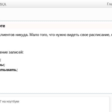
Гл
оте
 клиентов никуда. Мало того, что нужно видеть свое расписание
ение записей:
;
ты;
батывать;
7 на ноутбуке