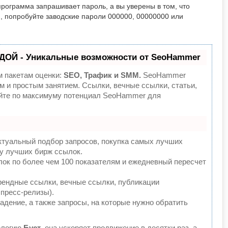
программа запрашивает пароль, а вы уверены в том, что
, попробуйте заводские пароли 000000, 00000000 или
ДОЙ - Уникальные возможности от SeoHammer
м пакетам оценки:
SEO, Трафик и SMM.
SeoHammer
 и простым занятием. Ссылки, вечные ссылки, статьи,
уйте по максимуму потенциал SeoHammer для
ктуальный подбор запросов, покупка самых лучших
 у лучших бирж ссылок.
лок по более чем 100 показателям и ежедневный пересчет
рендные ссылки, вечные ссылки, публикации
 пресс-релизы).
адение, а также запросы, на которые нужно обратить
ологию
Буст
, она ускоряет продвижение в десятки раз, а