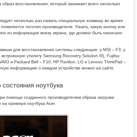
а образ восстановления, который занимает всего несколько
ледует несколько раз нажать специальную клавишу во время
е появляется логотип производителя. Узнать, какую кнопку или
жно из информации внизу экрана, где должно быть написано
авиши для восстановления системы следующие: у MSI – F3, у
строенную утилиту Samsung Recovery Solution III), Fujitsu
AIO и Packard Bell – F10, HP Pavilion, LG и Lenovo ThinkPad –
кретную информацию о каждом устройстве можно на сайте
 состояния ноутбука
ри помощи созданного производителем образа загрузки
 на примере ноутбука Acer.