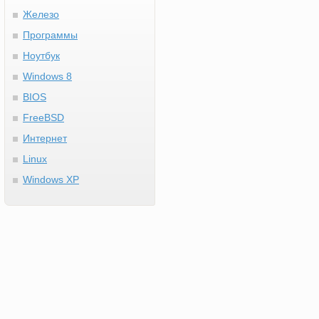
Железо
Программы
Ноутбук
Windows 8
BIOS
FreeBSD
Интернет
Linux
Windows XP